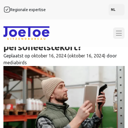
Categorie:
Algemeen
Regionale expertise
Snel
NL
Waarom JoeToe
inschakelen bij
personeelstekort?
Geplaatst op
oktober 16, 2024
(oktober 16, 2024)
door
mediabirds