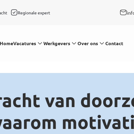
inf
t
Regionale expertise
Snelle respons
Persoonl
Vacatures
Werkgevers
Over ons
Home
Contact
racht van doorz
aarom motivat