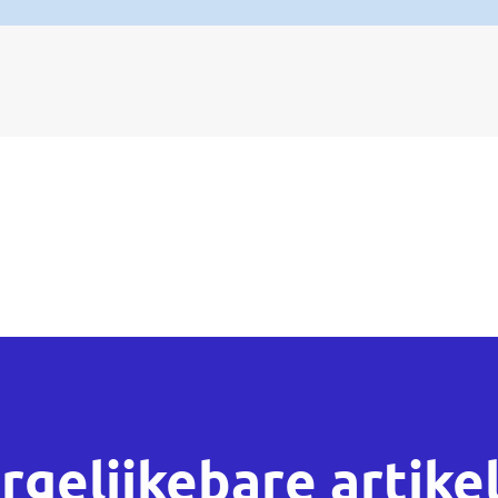
rgelijkebare
artike