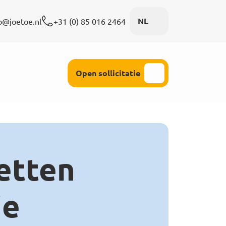
NL
o@joetoe.nl
+31 (0) 85 016 2464
ijke aandacht
Open sollicitatie
etten
ie