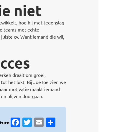
ie niet
twikkelt, hoe hij met tegenslag
ke teams met echte
juiste cv. Want iemand die wil,
ucces
Werken draait om groei,
ot het lukt. Bij
JoeToe
zien we
 maar motivatie maakt iemand
 en blijven doorgaan.
Facebook
Twitter
Email
Delen
ture