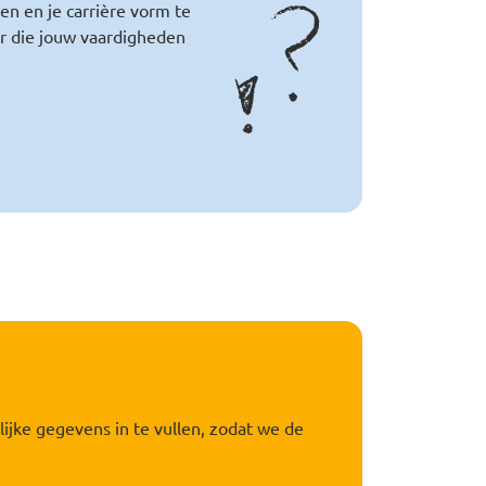
en en je carrière vorm te
r die jouw vaardigheden
jke gegevens in te vullen, zodat we de