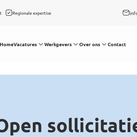
inf
t
Regionale expertise
Snelle respons
Persoonl
Vacatures
Werkgevers
Over ons
Home
Contact
Open
sollicitati