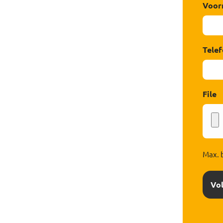
Voor
Tele
File
Max. 
Vo