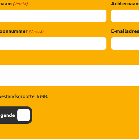
naam
Achternaa
(Vereist)
foonnummer
E-mailadre
(Vereist)
bestandsgrootte: 6 MB.
lgende