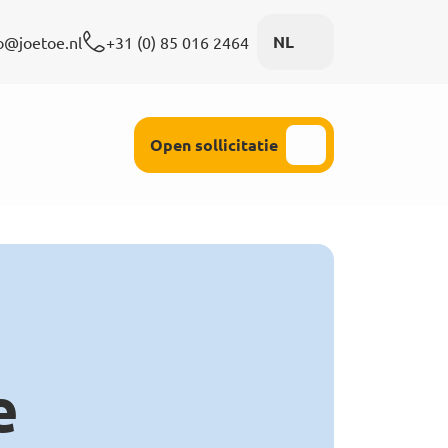
NL
o@joetoe.nl
+31 (0) 85 016 2464
ijke aandacht
Open sollicitatie
e