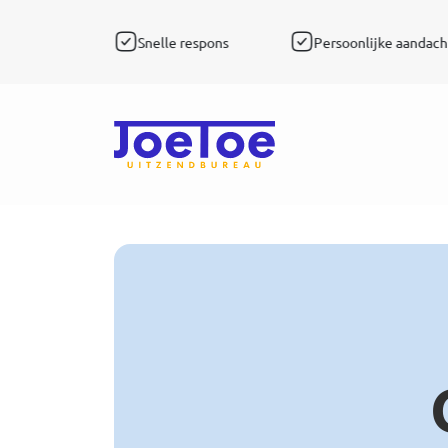
nale expertise
Snelle respons
Persoonlijke aandach