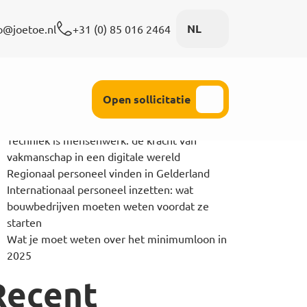
eken
NL
o@joetoe.nl
+31 (0) 85 016 2464
spons
Persoonlijke aandacht
Zoeken
Recent Posts
Open sollicitatie
De kracht van doorzetten waarom motivatie
belangrijker is dan ervaring
Techniek is mensenwerk: de kracht van
vakmanschap in een digitale wereld
Regionaal personeel vinden in Gelderland
Internationaal personeel inzetten: wat
bouwbedrijven moeten weten voordat ze
starten
Wat je moet weten over het minimumloon in
2025
Recent