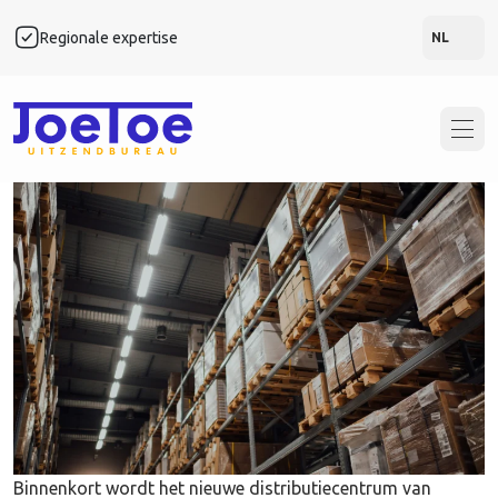
Locatie:
Ede
Regionale expertise
Snel
NL
Assistent Teamleider
Logistiek in Ede
Binnenkort wordt het nieuwe distributiecentrum van