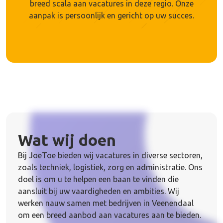
breed scala aan vacatures in deze regio. Onze
aanpak is persoonlijk en gericht op uw succes.
Wat wij doen
Bij JoeToe bieden wij vacatures in diverse sectoren,
zoals techniek, logistiek, zorg en administratie. Ons
doel is om u te helpen een baan te vinden die
aansluit bij uw vaardigheden en ambities. Wij
werken nauw samen met bedrijven in Veenendaal
om een breed aanbod aan vacatures aan te bieden.